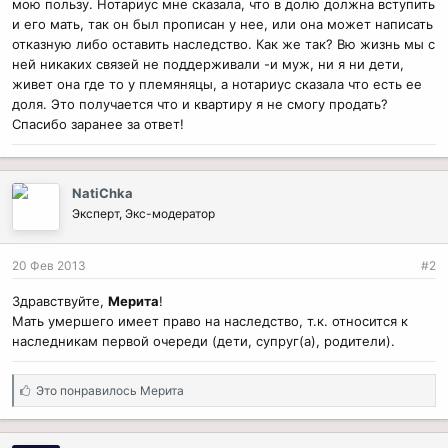
мою пользу. Нотариус мне сказала, что в долю должна вступить
и его мать, так он был прописан у нее, или она может написать
отказную либо оставить наследство. Как же так? Вю жизнь мы с
ней никаких связей не поддерживали -и муж, ни я ни дети,
живет она где то у племяняцы, а нотариус сказала что есть ее
доля. Это получается что и квартиру я не смогу продать?
Спасибо заранее за ответ!
NatiChka
Эксперт, Экс-модератор
20 Фев 2013
#2
Здравствуйте,
Мерита
!
Мать умершего имеет право на наследство, т.к. относится к
наследникам первой очереди (дети, супруг(а), родители).
С
Это понравилось
Мерита
и
м
п