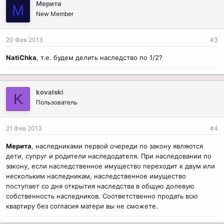
Мерита
М
а
New Member
т
и
и
20 Фев 2013
#3
:
NatiChka
, т.е. будем делить наследство по 1/2?
kovalski
K
Пользователь
21 Фев 2013
#4
Мерита
, наследниками первой очереди по закону являются
дети, супруг и родители наследодателя. При наследовании по
закону, если наследственное имущество переходит к двум или
нескольким наследникам, наследственное имущество
поступает со дня открытия наследства в общую долевую
собственность наследников. Соответственно продать всю
квартиру без согласия матери вы не сможете.