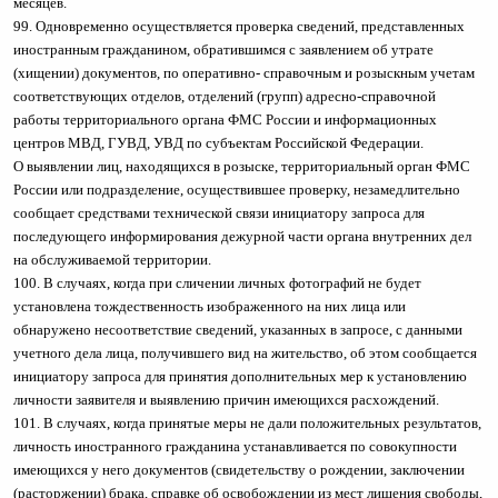
месяцев.
99. Одновременно осуществляется проверка сведений, представленных
иностранным гражданином, обратившимся с заявлением об утрате
(хищении) документов, по оперативно- справочным и розыскным учетам
соответствующих отделов, отделений (групп) адресно-справочной
работы территориального органа ФМС России и информационных
центров МВД, ГУВД, УВД по субъектам Российской Федерации.
О выявлении лиц, находящихся в розыске, территориальный орган ФМС
России или подразделение, осуществившее проверку, незамедлительно
сообщает средствами технической связи инициатору запроса для
последующего информирования дежурной части органа внутренних дел
на обслуживаемой территории.
100. В случаях, когда при сличении личных фотографий не будет
установлена тождественность изображенного на них лица или
обнаружено несоответствие сведений, указанных в запросе, с данными
учетного дела лица, получившего вид на жительство, об этом сообщается
инициатору запроса для принятия дополнительных мер к установлению
личности заявителя и выявлению причин имеющихся расхождений.
101. В случаях, когда принятые меры не дали положительных результатов,
личность иностранного гражданина устанавливается по совокупности
имеющихся у него документов (свидетельству о рождении, заключении
(расторжении) брака, справке об освобождении из мест лишения свободы,