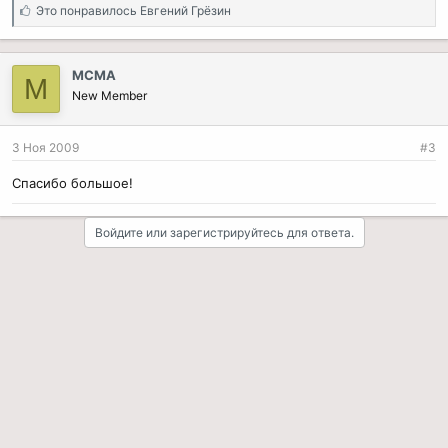
С
Это понравилось
Евгений Грёзин
и
м
п
МСМА
М
а
New Member
т
и
и
3 Ноя 2009
#3
:
Спасибо большое!
Войдите или зарегистрируйтесь для ответа.