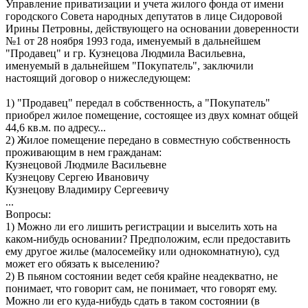
Управление приватизации и учета жилого фонда от имени
городского Совета народных депутатов в лице Сидоровой
Ирины Петровны, действующего на основании доверенности
№1 от 28 ноября 1993 года, именуемый в дальнейшем
"Продавец" и гр. Кузнецова Людмила Васильевна,
именуемый в дальнейшем "Покупатель", заключили
настоящий договор о нижеследующем:
1) "Продавец" передал в собственность, а "Покупатель"
приобрел жилое помещение, состоящее из двух комнат общей
44,6 кв.м. по адресу...
2) Жилое помещение передано в совместную собственность
проживающим в нем гражданам:
Кузнецовой Людмиле Васильевне
Кузнецову Сергею Ивановичу
Кузнецову Владимиру Сергеевичу
...
Вопросы:
1) Можно ли его лишить регистрации и выселить хоть на
каком-нибудь основании? Предположим, если предоставить
ему другое жилье (малосемейку или однокомнатную), суд
может его обязать к выселению?
2) В пьяном состоянии ведет себя крайне неадекватно, не
понимает, что говорит сам, не понимает, что говорят ему.
Можно ли его куда-нибудь сдать в таком состоянии (в