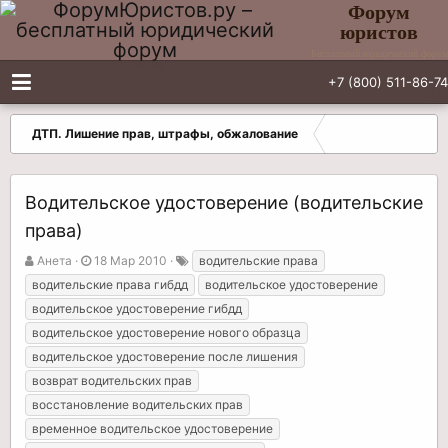
Форум
юристов
Бесплатный юридический форум
+7 (800) 511-86-74
ДТП. Лишение прав, штрафы, обжалование
Водительское удостоверение (водительские
права)
А
Д
Т
Анета
18 Мар 2010
водительские права
в
а
е
водительские права гибдд
водительское удостоверение
т
т
г
водительское удостоверение гибдд
о
а
и
водительское удостоверение нового образца
р
н
т
а
водительское удостоверение после лишения
е
ч
возврат водительских прав
м
а
восстановление водительских прав
ы
л
временное водительское удостоверение
а