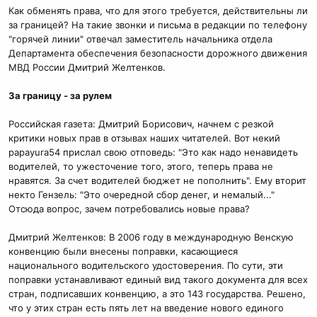
Как обменять права, что для этого требуется, действительны ли
за границей? На такие звонки и письма в редакции по телефону
"горячей линии" отвечал заместитель начальника отдела
Департамента обеспечения безопасности дорожного движения
МВД России Дмитрий Желтенков.
За границу - за рулем
Российская газета: Дмитрий Борисович, начнем с резкой
критики новых прав в отзывах наших читателей. Вот некий
papayura54 прислал свою отповедь: "Это как надо ненавидеть
водителей, то ужесточение того, этого, теперь права не
нравятся. За счет водителей бюджет не пополнить". Ему вторит
некто Гензель: "Это очередной сбор денег, и немалый..."
Отсюда вопрос, зачем потребовались новые права?
Дмитрий Желтенков: В 2006 году в международную Венскую
конвенцию были внесены поправки, касающиеся
национального водительского удостоверения. По сути, эти
поправки устанавливают единый вид такого документа для всех
стран, подписавших конвенцию, а это 143 государства. Решено,
что у этих стран есть пять лет на введение нового единого