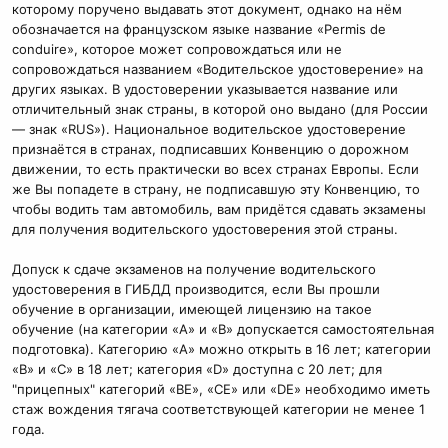
которому поручено выдавать этот документ, однако на нём
обозначается на французском языке название «Permis de
conduire», которое может сопровождаться или не
сопровождаться названием «Водительское удостоверение» на
других языках. В удостоверении указывается название или
отличительный знак страны, в которой оно выдано (для России
— знак «RUS»). Национальное водительское удостоверение
признаётся в странах, подписавших Конвенцию о дорожном
движении, то есть практически во всех странах Европы. Если
же Вы попадете в страну, не подписавшую эту Конвенцию, то
чтобы водить там автомобиль, вам придётся сдавать экзамены
для получения водительского удостоверения этой страны.
Допуск к сдаче экзаменов на получение водительского
удостоверения в ГИБДД производится, если Вы прошли
обучение в организации, имеющей лицензию на такое
обучение (на категории «А» и «В» допускается самостоятельная
подготовка). Категорию «А» можно открыть в 16 лет; категории
«В» и «С» в 18 лет; категория «D» доступна с 20 лет; для
"прицепных" категорий «ВЕ», «СЕ» или «DЕ» необходимо иметь
стаж вождения тягача соответствующей категории не менее 1
года.