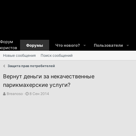
Форум
Форумы
Что нового?
Пользователи
юристов
Новые сообщения
Поиск сообщений
Защита прав потребителей
Вернут деньги за некачественные
парикмахерские услуги?
А
Д
Breanoso
8 Сен 2014
в
а
т
т
о
а
р
н
т
а
е
ч
м
а