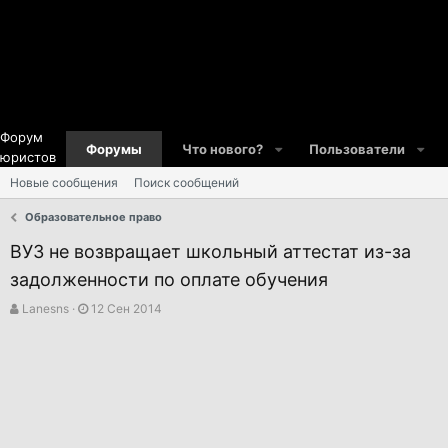
Форум
Форумы
Что нового?
Пользователи
юристов
Новые сообщения
Поиск сообщений
Образовательное право
ВУЗ не возвращает школьный аттестат из-за
задолженности по оплате обучения
А
Д
Lanesns
12 Сен 2014
в
а
т
т
о
а
р
н
т
а
е
ч
м
а