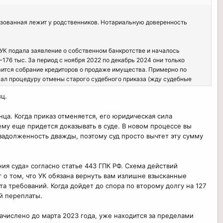
зованная лежит у родственников. Нотариальную доверенность
а УК подала заявление о собственном банкротстве и началось
176 тыс. За период с ноября 2022 по декабрь 2024 они только
овится собрание кредиторов о продаже имущества. Примерно по
ачал процедуру отмены старого судебного приказа (жду судебные
ц.
нца. Когда приказ отменяется, его юридическая сила
 (230+127) в лоты на продажу, в итоге новый покупатель будет
ему еще придется доказывать в суде. В новом процессе вы
е задолженность дважды, поэтому суд просто вычтет эту сумму
ашение 2 СП?
я?
я суда» согласно статье 443 ГПК РФ. Схема действий
 о том, что УК обязана вернуть вам излишне взысканные
чанию прекратить исполнительное производство, даже если СП не
а требований. Когда дойдет до спора по второму долгу на 127
й переплаты.
начислено до марта 2023 года, уже находится за пределами