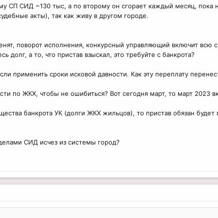
 СП СИД ~130 тыс, а по второму он сгорает каждый месяц, пока н
удебные акты), так как живу в другом городе.
менят, поворот исполнения, конкурсный управляющий включит всю с
сь долг, а то, что пристав взыскал, это требуйте с банкрота?
если применить сроки исковой давности. Как эту переплату перене
ости по ЖКХ, чтобы не ошибиться? Вот сегодня март, то март 2023 
щества банкрота УК (долги ЖКХ жильцов), то пристав обязан буде
ределами СИД исчез из системы город?