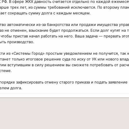
К РФ. В сфере ЖКХ давность считается отдельно по каждой ежемеся
старше трех лет, из суммы требований исключается. По второму пла
жает сокращать сумму долга с каждым месяцем.
ство автоматически из-за банкротства или продажи имущества уп
каз не отменен, взыскание будет продолжаться. Если долг купят на
 чтобы пристав начал работать на него. Ваша задача — прервать эт
рыть производство.
сти из «Системы Город» простым уведомлением не получится, так 
танет только итоговое решение суда по иску от УК или нового влад
этим вступившим в силу решением вы сможете потребовать от рас
стеме.
орядке зафиксировать отмену старого приказа и подать заявление 
елем долга.