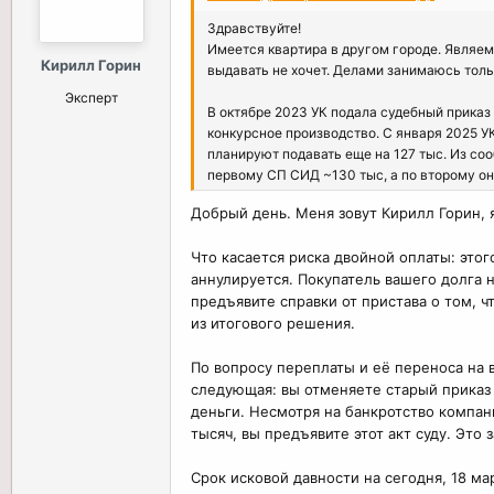
Здравствуйте!
Имеется квартира в другом городе. Являе
Кирилл Горин
выдавать не хочет. Делами занимаюсь толь
Эксперт
В октябре 2023 УК подала судебный приказ 
конкурсное производство. С января 2025 У
планируют подавать еще на 127 тыс. Из со
первому СП СИД ~130 тыс, а по второму он
акты), так как живу в другом городе.
Добрый день. Меня зовут Кирилл Горин, 
Вопросы:
Что касается риска двойной оплаты: этог
- Не получится ли так, что старый СП отме
аннулируется. Покупатель вашего долга 
второй раз требовать весь долг, а то, что п
предъявите справки от пристава о том, ч
- По первому СП получается переплата, ес
из итогового решения.
- Как точно посчитать срок исковой давнос
По вопросу переплаты и её переноса на 
следующая: вы отменяете старый приказ 
- Когда начнется процедура продажи имуще
деньги. Несмотря на банкротство компан
удастся отменить?
тысяч, вы предъявите этот акт суду. Эт
- Как сделать так, чтобы весь долг за пре
Срок исковой давности на сегодня, 18 ма