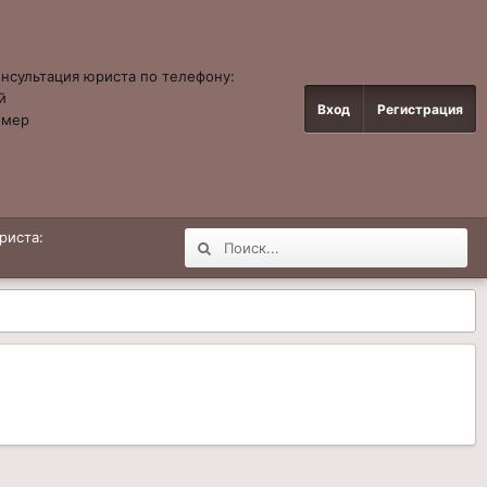
онсультация юриста по телефону:
й
Вход
Регистрация
омер
4
риста: