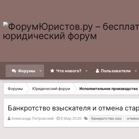
Форумы
Что нового?
Пользователи
Форумы
Юридический форум
Исполнительное производство
Банкротство взыскателя и отмена стар
А
Д
Т
Александр Петровский
6 Мар 2026
банкротство ооо
отмен
в
а
е
т
т
г
о
а
и