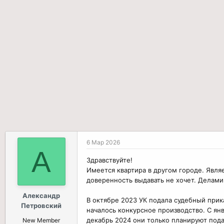
р
н
т
а
е
ч
м
а
ы
л
а
6 Мар 2026
А
Здравствуйте!
Имеется квартира в другом городе. Явл
доверенность выдавать не хочет. Делами
Александр
В октябре 2023 УК подала судебный прика
Петровский
началось конкурсное производство. С ян
декабрь 2024 они только планируют пода
New Member