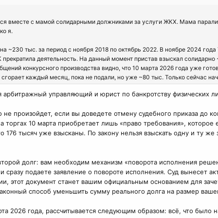
мся вместе с мамой солидарными должниками за услуги ЖКХ. Мама парали
ко я.
на ~230 тыс. за период с ноября 2018 по октябрь 2022. В ноябре 2024 год
К прекратила деятельность. На данный момент пристав взыскал солидарно ~
общений конкурсного производства видно, что 10 марта 2026 года уже гот
 сгорает каждый месяц, пока не подали, но уже ~80 тыс. Только сейчас н
я арбитражный управляющий и юрист по банкротству физических ли
о не произойдет, если вы доведете отмену судебного приказа до ко
нят, поворот исполнения, конкурсный управляющий включит всю сумму долга
на торгах 10 марта приобретает лишь «право требования», которое 
ристав взыскал, это требуйте с банкрота?
то 176 тысяч уже взысканы. По закону нельзя взыскать одну и ту ж
ли применить сроки исковой давности. Как эту переплату перенести на пог
ти по ЖКХ, чтобы не ошибиться? Вот сегодня март, то март 2023 включаетс
второй долг: вам необходим механизм «поворота исполнения решени
и сразу подаете заявление о повороте исполнения. Суд вынесет акт
ства банкрота УК (долги ЖКХ жильцов), то пристав обязан будет по умол
ии, этот документ станет вашим официальным основанием для зачет
о законный способ уменьшить сумму реального долга на размер ваше
делами СИД исчез из системы город?
рта 2026 года, рассчитывается следующим образом: всё, что было 