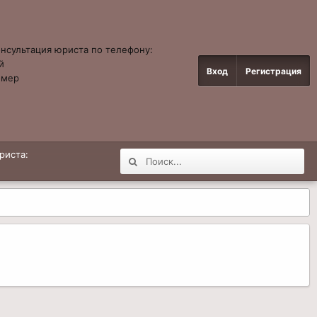
онсультация юриста по телефону:
й
Вход
Регистрация
омер
4
риста: