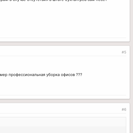
#5
имер профессиональная уборка офисов ???
#6