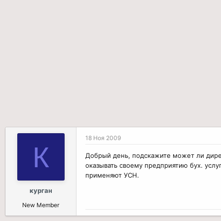
р
н
т
а
е
ч
м
а
ы
л
а
18 Ноя 2009
К
Добрый день, подскажите может ли дирек
оказывать своему предприятию бух. услуги
применяют УСН.
курган
New Member