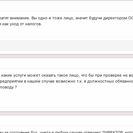
братят внимание. Вы одно и тоже лицо, значит будучи директором 
 как уход от налогов.
какие услуги может оказать такое лицо, что бы при проверке не в
 предприятии в нашем случае возможно т.к. в должностных обязанно
поводу ?
ому за состояние бух. учета в любом случае отвечает ДИРЕКТОР, кот