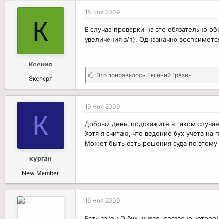
18 Ноя 2009
К
В случае проверки на это обязательно о
увеличения з/п). Однозначно воспримется
Ксения
С
Это понравилось
Евгений Грёзин
Эксперт
и
м
п
19 Ноя 2009
а
К
т
Добрый день, подскажите в таком случае 
и
Хотя я считаю, что ведение бух учета на
и
Может быть есть решения суда по этому 
:
курган
New Member
19 Ноя 2009
Есть закон О бух. учете, согласно котор