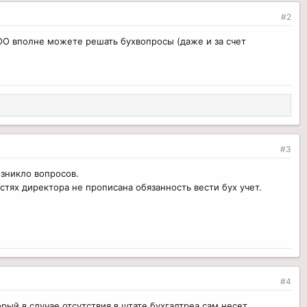
#2
ООО вполне можете решать бухвопросы (даже и за счет
#3
озникло вопросов.
стях директора не прописана обязанность вести бух учет.
#4
орый в случае отсутствия в штате бухгалтреа сам несет