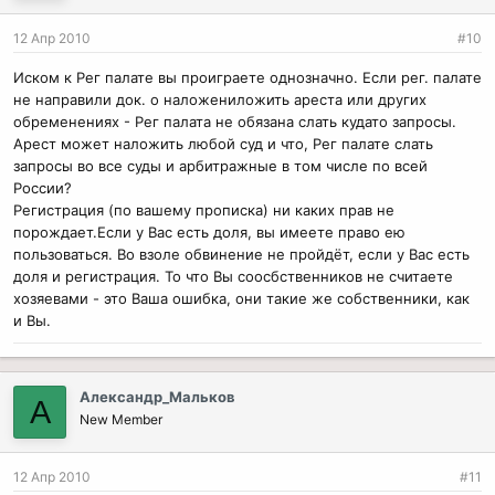
12 Апр 2010
#10
Иском к Рег палате вы проиграете однозначно. Если рег. палате
не направили док. о наложениложить ареста или других
обременениях - Рег палата не обязана слать кудато запросы.
Арест может наложить любой суд и что, Рег палате слать
запросы во все суды и арбитражные в том числе по всей
России?
Регистрация (по вашему прописка) ни каких прав не
порождает.Если у Вас есть доля, вы имеете право ею
пользоваться. Во взоле обвинение не пройдёт, если у Вас есть
доля и регистрация. То что Вы соосбственников не считаете
хозяевами - это Ваша ошибка, они такие же собственники, как
и Вы.
Александр_Мальков
А
New Member
12 Апр 2010
#11