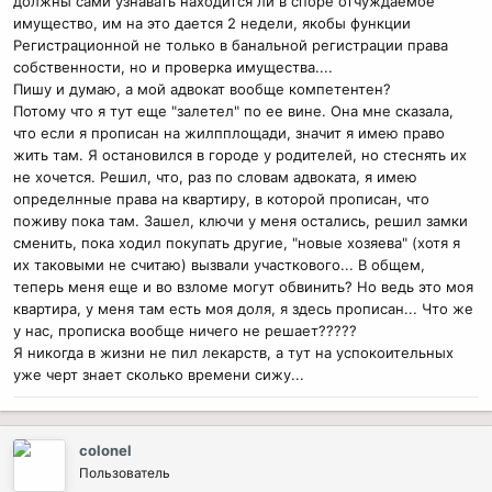
должны сами узнавать находится ли в споре отчуждаемое
имущество, им на это дается 2 недели, якобы функции
Регистрационной не только в банальной регистрации права
собственности, но и проверка имущества....
Пишу и думаю, а мой адвокат вообще компетентен?
Потому что я тут еще "залетел" по ее вине. Она мне сказала,
что если я прописан на жилпплощади, значит я имею право
жить там. Я остановился в городе у родителей, но стеснять их
не хочется. Решил, что, раз по словам адвоката, я имею
определнные права на квартиру, в которой прописан, что
поживу пока там. Зашел, ключи у меня остались, решил замки
сменить, пока ходил покупать другие, "новые хозяева" (хотя я
их таковыми не считаю) вызвали участкового... В общем,
теперь меня еще и во взломе могут обвинить? Но ведь это моя
квартира, у меня там есть моя доля, я здесь прописан... Что же
у нас, прописка вообще ничего не решает?????
Я никогда в жизни не пил лекарств, а тут на успокоительных
уже черт знает сколько времени сижу...
colonel
Пользователь