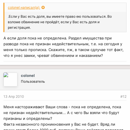
colonel написал(а):
.Если у Вас есть доля, вы имеете право ею пользоваться. Во
взломе обвинение не пройдёт, если у Вас есть доля и
регистрация.
А если доля пока не определена. Раздел имущества при
разводе пока не признан недействительным, т.е. на сегодня у
меня только прописка. Скажите, пж, в таком сдлучае тот факт,
что я унес замки, чреват обвинением и наказанием?
colonel
Пользователь
13 Апр 2010
#12
Меня настораживают Ваши слова - пока не определена, пока
не признан недействительным... А с чего Вы взяли что будут
признаны и определены?
Факта незаконного проникновения у Вас не будет. Вряд ли
замки стоят более 1000 руб. поэтому Ваши действия попадают