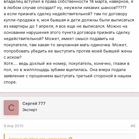
владелец вступил в права собственности 18 марта, наверное, я
в любом случае опоздал? ну, неужели никаких шансов?????
а если признать сделку недействительной? там по договору
купли-продажи я, моя бывшая и дети должны были выписаться
из квартиры до 1 апреля, я все еще не выписался. Можно на
основании нарушения этого пункта договора признать сделку
недействительной? Может, имеет смысл подавить на
покупателя, там какая-то зачуханная мать-одиночка. Может,
попробовать убедить ее выступить против моей бывшей жены
с иском?
Хотя.... ведь дохлый же номер, покупатель, конечно, глазки в
пол, но в жилплощадь зубами вцепилась. Она вчера подала
заявление с прошением выступать третьей стороной в нашем
споре.
Сергей 777
С
Эксперт
9 Апр 2010
#6
Александр_Мальков написал(а):