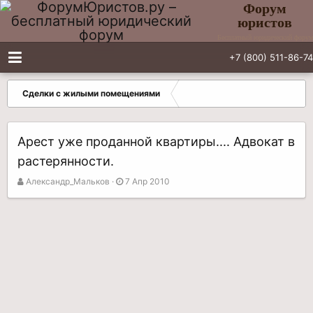
Форум
юристов
Бесплатный юридический форум
+7 (800) 511-86-74
Сделки с жилыми помещениями
Арест уже проданной квартиры.... Адвокат в
растерянности.
А
Д
Александр_Мальков
7 Апр 2010
в
а
т
т
о
а
р
н
т
а
е
ч
м
а
ы
л
а