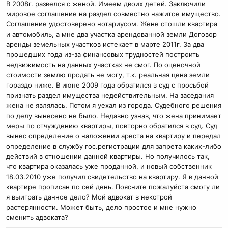
В 2008г. развелся с женой. Имеем двоих детей. Заключили
мировое соглашение на раздел совместно нажитое имущество.
Соглашение удостоверено нотариусом. Жене отошли квартира
и автомобиль, а мне два участка арендованной земли Договор
аренды земельных участков истекает в марте 2011г. За два
прошедших года из-за финансовых трудностей построить
недвижимость на данных участках не смог. По оценочной
стоимости землю продать не могу, т.к. реальная цена земли
гораздо ниже. В июне 2009 года обратился в суд с просьбой
признать раздел имущества недействительным. На заседания
жена не являлась. Потом я уехал из города. Судебного решения
по делу вынесено не было. Недавно узнав, что жена принимает
меры по отчуждению квартиры, повторно обратился в суд. Суд
вынес определение о наложении ареста на квартиру и передал
определение в службу гос.регистрации для запрета каких-либо
действий в отношении данной квартиры. Но получилось так,
что квартира оказалась уже проданной, и новый собственник
18.03.2010 уже получил свидетельство на квартиру. Я в данной
квартире прописан по сей день. Поясните пожалуйста смогу ли
я выиграть данное дело? Мой адвокат в некотрой
растерянности. Может быть, дело простое и мне нужно
сменить адвоката?