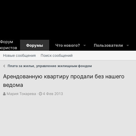
Форум
Форумы
Что нового?
Пользователи
юристов
Новые сообщения
Поиск сообщений
Плата за жилье, управление жилищным фондом
Арендованную квартиру продали без нашего
ведома
А
Д
Мария Токарева
4 Фев 2013
в
а
т
т
о
а
р
н
т
а
е
ч
м
а