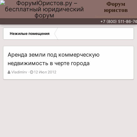
Форум
юристов
Бесплатный юридический форум
+7 (800) 511-86-74
Нежилые помещения
Аренда земли под коммерческую
недвижимость в черте города
А
Д
Vladimirv
12 Июл 2012
в
а
т
т
о
а
р
н
т
а
е
ч
м
а
ы
л
а