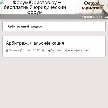
Форум
юристов
Бесплатный юридический форум
+7 (800) 511-86-74
Арбитражный процесс
Арбитраж. Фальсификация
А
Д
Т
Savus
30 Авг 2012
арбитраж
фальсификация
в
а
е
т
т
г
о
а
и
р
н
т
а
е
ч
м
а
ы
л
а