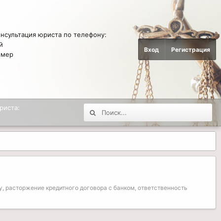
онсультация юриста по телефону:
й
Вход
Регистрация
омер
4
риста:
ту, расторжение кредитного договора с банком, ответственность