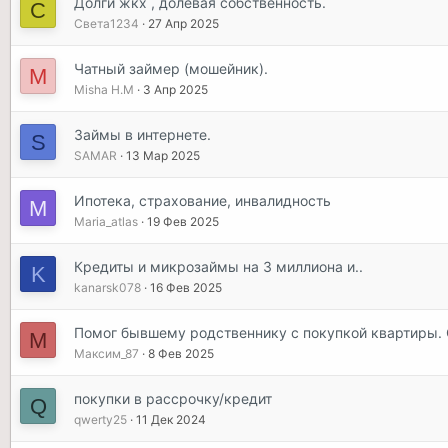
Долги жкх , долевая собственность.
С
Света1234
27 Апр 2025
Чатный займер (мошейник).
M
Misha H.M
3 Апр 2025
Займы в интернете.
S
SAMAR
13 Мар 2025
Ипотека, страхование, инвалидность
M
Maria_atlas
19 Фев 2025
Кредиты и микрозаймы на 3 миллиона и..
K
kanarsk078
16 Фев 2025
Помог бывшему родственнику с покупкой квартиры. О
М
Максим_87
8 Фев 2025
покупки в рассрочку/кредит
Q
qwerty25
11 Дек 2024