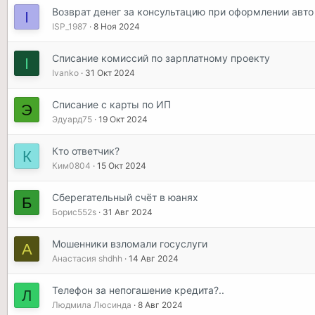
Возврат денег за консультацию при оформлении авто
I
ISP_1987
8 Ноя 2024
Списание комиссий по зарплатному проекту
I
Ivanko
31 Окт 2024
Списание с карты по ИП
Э
Эдуард75
19 Окт 2024
Кто ответчик?
К
Ким0804
15 Окт 2024
Сберегательный счёт в юанях
Б
Борис552s
31 Авг 2024
Мошенники взломали госуслуги
А
Анастасия shdhh
14 Авг 2024
Телефон за непогашение кредита?..
Л
Людмила Люсинда
8 Авг 2024