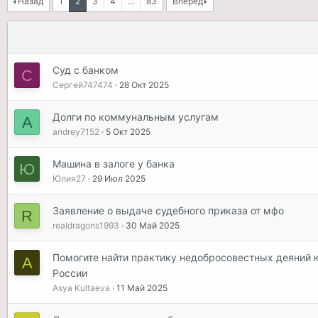
Назад
1
2
3
4
...
83
Вперёд
Суд с банком
С
Сергей747474
28 Окт 2025
Долги по коммунальным услугам
A
andrey7152
5 Окт 2025
Машина в залоге у банка
Ю
Юлия27
29 Июл 2025
Заявление о выдаче судебного приказа от мфо
R
realdragons1993
30 Май 2025
Помогите найти практику недобросовестных деяний 
A
России
Asya Kultaeva
11 Май 2025